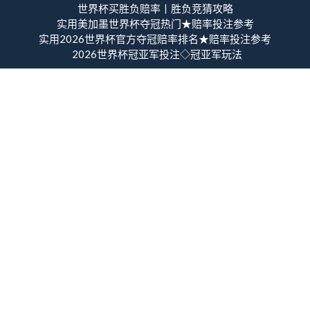
世界杯买胜负赔率丨胜负竞猜攻略
实用美加墨世界杯夺冠热门★赔率投注参考
实用2026世界杯官方夺冠赔率排名★赔率投注参考
2026世界杯冠亚军投注◇冠亚军玩法