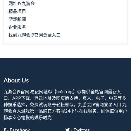
网址J9九游会
精品项目
游戏新闻
企业服务
找到九游会j9官网登录入口
About Us
九游会j9官网,易记网址💞【baidu.ag】💞提供全站官网最新入
口、APP下载、登录地址及网页版支持，真人、电子、电竞等多
种娱乐选择，免费试玩账号轻松领取。九游会j9官网登录入口,九
游会真人游戏第一品牌官方客服24小时在线服务，确保每位用户
畅享安心愉悦的娱乐时光！
-
Facebook
-
Twitter