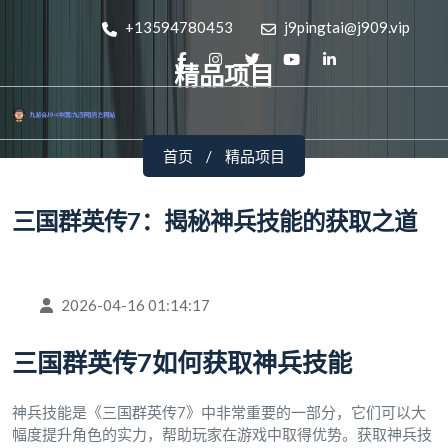
+13594780453
j9pingtai@j909.vip
精品项目
首页
精品项目
三国群英传7：揭秘神兵技能的获取之道
2026-04-16 01:14:17
三国群英传7如何获取神兵技能
神兵技能是《三国群英传7》中非常重要的一部分，它们可以大
幅度提升角色的实力，帮助玩家在游戏中取得优势。获取神兵技