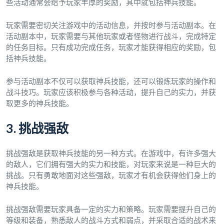
些活动通常会给予玩家丰厚的奖励，其中就包括神兵技能。
玩家需要密切关注游戏中的活动信息，并按时参与活动副本。在
活动副本中，玩家需要与其他玩家或者怪物进行战斗，完成特定
的任务目标。只有成功完成任务，玩家才能获得相应的奖励，包
括神兵技能。
参与活动副本不仅可以获取神兵技能，还可以锻炼玩家的操作和
战斗技巧。玩家应该积极参与各种活动，提升自己的实力，并获
取更多的神兵技能。
3. 挑战强敌
挑战强敌是获取神兵技能的另一种方式。在游戏中，有许多强大
的敌人，它们拥有强大的实力和技能，对玩家来说是一种巨大的
挑战。只有勇敢地面对这些强敌，玩家才有机会获得他们身上的
神兵技能。
挑战强敌需要玩家具备一定的实力和策略。玩家需要提升自己的
等级和装备，熟悉敌人的战斗方式和弱点，并采取合适的战术来