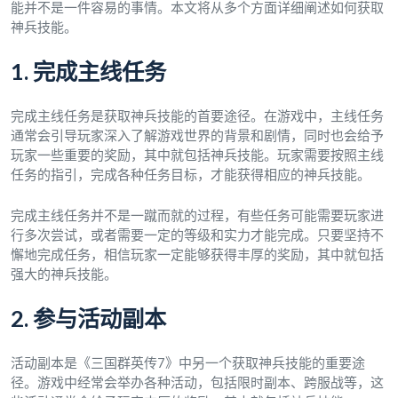
能并不是一件容易的事情。本文将从多个方面详细阐述如何获取
神兵技能。
1. 完成主线任务
完成主线任务是获取神兵技能的首要途径。在游戏中，主线任务
通常会引导玩家深入了解游戏世界的背景和剧情，同时也会给予
玩家一些重要的奖励，其中就包括神兵技能。玩家需要按照主线
任务的指引，完成各种任务目标，才能获得相应的神兵技能。
完成主线任务并不是一蹴而就的过程，有些任务可能需要玩家进
行多次尝试，或者需要一定的等级和实力才能完成。只要坚持不
懈地完成任务，相信玩家一定能够获得丰厚的奖励，其中就包括
强大的神兵技能。
2. 参与活动副本
活动副本是《三国群英传7》中另一个获取神兵技能的重要途
径。游戏中经常会举办各种活动，包括限时副本、跨服战等，这