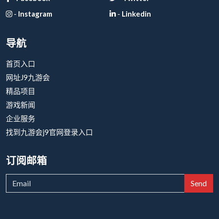
-
Instagram
-
Linkedin
导航
首页入口
网址J9九游会
精品项目
游戏新闻
企业服务
找到九游会j9官网登录入口
订阅邮箱
Send