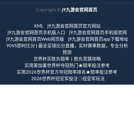
Copyright ©
j9九游会官网首页
.
XML
j9九游会官网首页官方网站
j9九游会官网首页手机版入口
j9九游会官网首页手机版官网
j9九游会官网首页Web网页版
j9九游会官网首页app下载地址
90VS即时比分 | 最全足球比分直播，实时赛事数据，专业分析
预测
世界杯买胜负赔率丨胜负竞猜攻略
实用美加墨世界杯夺冠热门★赔率投注参考
实用2026世界杯官方夺冠赔率排名★赔率投注参考
2026世界杯冠亚军投注◇冠亚军玩法